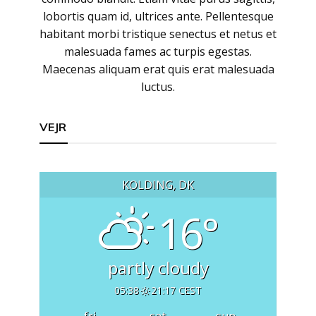
lobortis quam id, ultrices ante. Pellentesque
habitant morbi tristique senectus et netus et
malesuada fames ac turpis egestas.
Maecenas aliquam erat quis erat malesuada
luctus.
VEJR
KOLDING, DK
16°
partly cloudy
05:38
21:17 CEST
fri
sat
sun