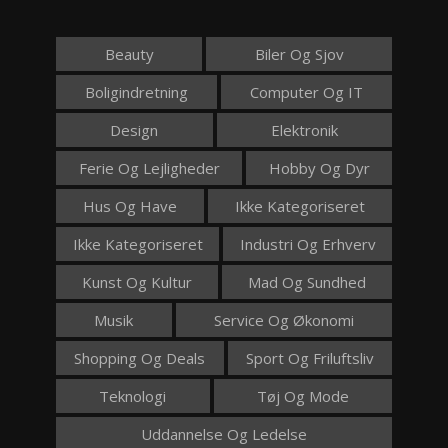
Beauty
Biler Og Sjov
Boligindretning
Computer Og IT
Design
Elektronik
Ferie Og Lejligheder
Hobby Og Dyr
Hus Og Have
Ikke Kategoriseret
Ikke Kategoriseret
Industri Og Erhverv
Kunst Og Kultur
Mad Og Sundhed
Musik
Service Og Økonomi
Shopping Og Deals
Sport Og Friluftsliv
Teknologi
Tøj Og Mode
Uddannelse Og Ledelse