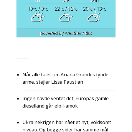
19
/ 9
22
/ 12
26
/ 13
°C
°C
°C
°C
°C
°C
powered by
Weather Atlas
RSS
Når alle taler om Ariana Grandes tynde
arme, stejler Lissa Paustian
Ingen havde ventet det: Europas gamle
dieselland går elbil-amok
Ukrainekrigen har nået et nyt, voldsomt
niveau: Og begge sider har samme mål