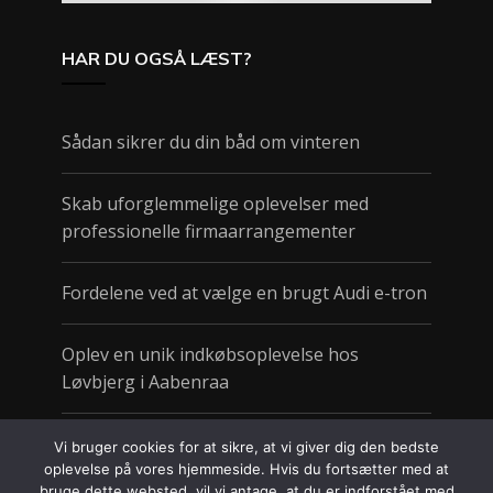
HAR DU OGSÅ LÆST?
Sådan sikrer du din båd om vinteren
Skab uforglemmelige oplevelser med
professionelle firmaarrangementer
Fordelene ved at vælge en brugt Audi e-tron
Oplev en unik indkøbsoplevelse hos
Løvbjerg i Aabenraa
Sund take away gør det nemt at spise godt
Vi bruger cookies for at sikre, at vi giver dig den bedste
på farten
oplevelse på vores hjemmeside. Hvis du fortsætter med at
bruge dette websted, vil vi antage, at du er indforstået med