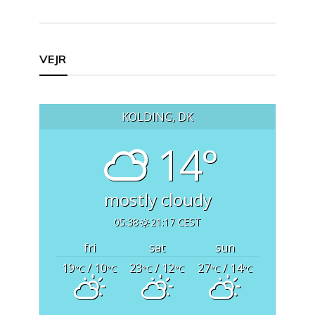
Indlægsnavigation
VEJR
KOLDING, DK
14°
mostly cloudy
05:38
21:17 CEST
fri
sat
sun
19
/ 10
23
/ 12
27
/ 14
°C
°C
°C
°C
°C
°C