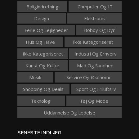
Boligindretning
Computer Og IT
Design
Elektronik
Ferie Og Lejligheder
Hobby Og Dyr
Hus Og Have
Ikke Kategoriseret
Ikke Kategoriseret
Industri Og Erhverv
Kunst Og Kultur
Mad Og Sundhed
Musik
Service Og Økonomi
Shopping Og Deals
Sport Og Friluftsliv
Teknologi
Tøj Og Mode
Uddannelse Og Ledelse
SENESTE INDLÆG