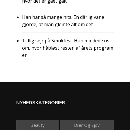
hvor det er gået galt
Han har så mange hits. En dårlig vane
gjorde, at man glemte alt om det
Tidlig sejr på Smukfest: Hun mindede os
om, hvor håbløst resten af årets program
er
NYHEDSKATEGORIER
Beauty
Biler Og Sjov