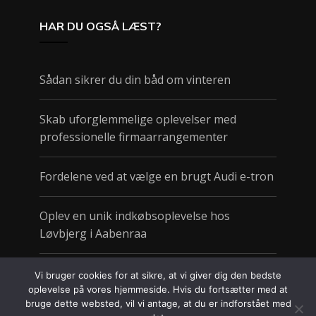
HAR DU OGSÅ LÆST?
Sådan sikrer du din båd om vinteren
Skab uforglemmelige oplevelser med
professionelle firmaarrangementer
Fordelene ved at vælge en brugt Audi e-tron
Oplev en unik indkøbsoplevelse hos
Løvbjerg i Aabenraa
Sund take away gør det nemt at spise godt
Vi bruger cookies for at sikre, at vi giver dig den bedste
på farten
oplevelse på vores hjemmeside. Hvis du fortsætter med at
bruge dette websted, vil vi antage, at du er indforstået med