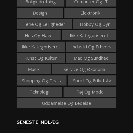
Boligindretning
Computer Og IT
Design
Elektronik
Ferie Og Lejligheder
Hobby Og Dyr
Hus Og Have
Ikke Kategoriseret
Ikke Kategoriseret
Industri Og Erhverv
Kunst Og Kultur
Mad Og Sundhed
Musik
Service Og Økonomi
Shopping Og Deals
Sport Og Friluftsliv
Teknologi
Tøj Og Mode
Uddannelse Og Ledelse
SENESTE INDLÆG