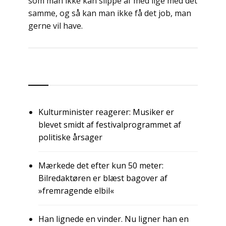
som man ikke kan slippe af med lige med det
samme, og så kan man ikke få det job, man
gerne vil have.
Indlægsnavigation
RSS
Kulturminister reagerer: Musiker er
blevet smidt af festivalprogrammet af
politiske årsager
Mærkede det efter kun 50 meter:
Bilredaktøren er blæst bagover af
»fremragende elbil«
Han lignede en vinder. Nu ligner han en