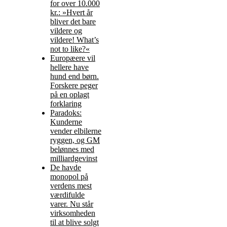
for over 10.000
kr.: »Hvert år
bliver det bare
vildere og
vildere! What’s
not to like?«
Europæere vil
hellere have
hund end børn.
Forskere peger
på en oplagt
forklaring
Paradoks:
Kunderne
vender elbilerne
ryggen, og GM
belønnes med
milliardgevinst
De havde
monopol på
verdens mest
værdifulde
varer. Nu står
virksomheden
til at blive solgt