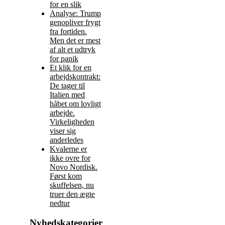
for en slik
Analyse: Trump
genopliver frygt
fra fortiden.
Men det er mest
af alt et udtryk
for panik
Et klik for en
arbejdskontrakt:
De tager til
Italien med
håbet om lovligt
arbejde.
Virkeligheden
viser sig
anderledes
Kvalerne er
ikke ovre for
Novo Nordisk.
Først kom
skuffelsen, nu
truer den ægte
nedtur
Nyhedskategorier