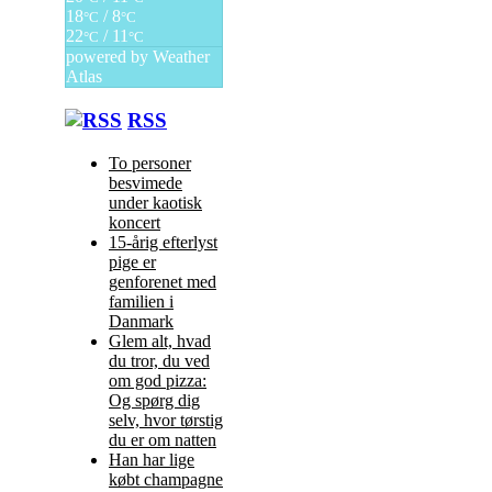
18
/ 8
°C
°C
22
/ 11
°C
°C
powered by
Weather
Atlas
RSS
To personer
besvimede
under kaotisk
koncert
15-årig efterlyst
pige er
genforenet med
familien i
Danmark
Glem alt, hvad
du tror, du ved
om god pizza:
Og spørg dig
selv, hvor tørstig
du er om natten
Han har lige
købt champagne