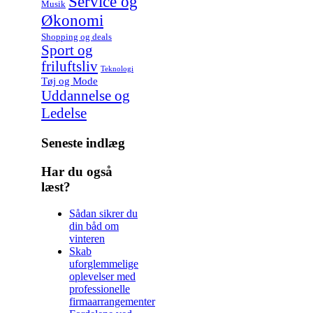
Service og
Musik
Økonomi
Shopping og deals
Sport og
friluftsliv
Teknologi
Tøj og Mode
Uddannelse og
Ledelse
Seneste indlæg
Har du også
læst?
Sådan sikrer du
din båd om
vinteren
Skab
uforglemmelige
oplevelser med
professionelle
firmaarrangementer