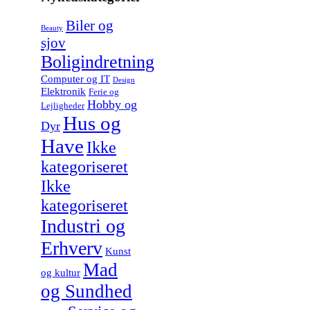
Biler og
Beauty
sjov
Boligindretning
Computer og IT
Design
Elektronik
Ferie og
Hobby og
Lejligheder
Hus og
Dyr
Have
Ikke
kategoriseret
Ikke
kategoriseret
Industri og
Erhverv
Kunst
Mad
og kultur
og Sundhed