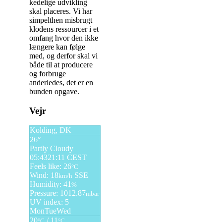
kedelige udvikling
skal placeres. Vi har
simpelthen misbrugt
klodens ressourcer i et
omfang hvor den ikke
længere kan følge
med, og derfor skal vi
både til at producere
og forbruge
anderledes, det er en
bunden opgave.
Indlægsnavigation
Vejr
Kolding, DK
26°
Partly Cloudy
05:43
21:11 CEST
Feels like: 26
°C
Wind: 18
SSE
km/h
Humidity: 41
%
Pressure: 1012.87
mbar
UV index: 5
Mon
Tue
Wed
20
/ 11
°C
°C