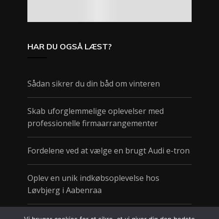
HAR DU OGSÅ LÆST?
Sådan sikrer du din båd om vinteren
Skab uforglemmelige oplevelser med
professionelle firmaarrangementer
Fordelene ved at vælge en brugt Audi e-tron
Oplev en unik indkøbsoplevelse hos
Løvbjerg i Aabenraa
Sund take away gør det nemt at spise godt