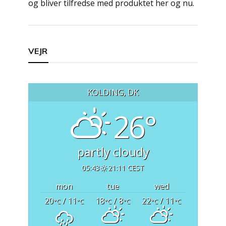
og bliver tilfredse med produktet her og nu.
Indlægsnavigation
VEJR
KOLDING, DK
26°
partly cloudy
05:43
21:11 CEST
mon
tue
wed
20
/ 11
18
/ 8
22
/ 11
°C
°C
°C
°C
°C
°C