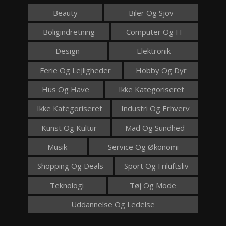
Beauty
Biler Og Sjov
Boligindretning
Computer Og IT
Design
Elektronik
Ferie Og Lejligheder
Hobby Og Dyr
Hus Og Have
Ikke Kategoriseret
Ikke Kategoriseret
Industri Og Erhverv
Kunst Og Kultur
Mad Og Sundhed
Musik
Service Og Økonomi
Shopping Og Deals
Sport Og Friluftsliv
Teknologi
Tøj Og Mode
Uddannelse Og Ledelse