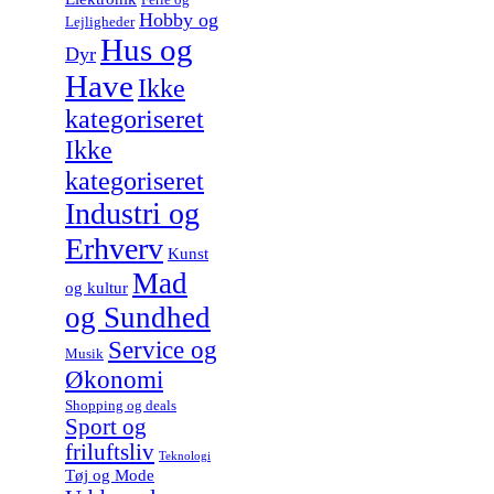
Hobby og
Lejligheder
Hus og
Dyr
Have
Ikke
kategoriseret
Ikke
kategoriseret
Industri og
Erhverv
Kunst
Mad
og kultur
og Sundhed
Service og
Musik
Økonomi
Shopping og deals
Sport og
friluftsliv
Teknologi
Tøj og Mode