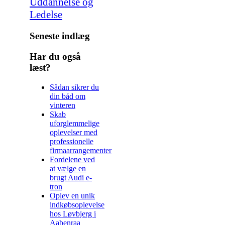
Uddannelse og
Ledelse
Seneste indlæg
Har du også
læst?
Sådan sikrer du
din båd om
vinteren
Skab
uforglemmelige
oplevelser med
professionelle
firmaarrangementer
Fordelene ved
at vælge en
brugt Audi e-
tron
Oplev en unik
indkøbsoplevelse
hos Løvbjerg i
Aabenraa