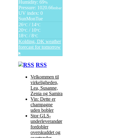
Humidity: 69
%
Pressure: 1020.66
mbar
UV index: 0
Sun
Mon
Tue
26
/ 14
°C
°C
20
/ 10
°C
°C
18
/ 8
°C
°C
Kolding, DK
weather
forecast for tomorrow
▸
RSS
Velkommen til
virkeligheden,
Lea, Susanne,
Zenia og Samira
Vin: Dette er
champagne
uden bobler
Stor GLS-
underleverandør
fordobler
overskuddet og
overtræder