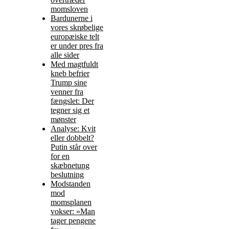
momsloven
Bardunerne i
vores skrøbelige
europæiske telt
er under pres fra
alle sider
Med magtfuldt
kneb befrier
Trump sine
venner fra
fængslet: Der
tegner sig et
mønster
Analyse: Kvit
eller dobbelt?
Putin står over
for en
skæbnetung
beslutning
Modstanden
mod
momsplanen
vokser: »Man
tager pengene