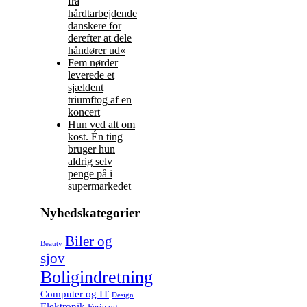
fra
hårdtarbejdende
danskere for
derefter at dele
håndører ud«
Fem nørder
leverede et
sjældent
triumftog af en
koncert
Hun ved alt om
kost. Én ting
bruger hun
aldrig selv
penge på i
supermarkedet
Nyhedskategorier
Biler og
Beauty
sjov
Boligindretning
Computer og IT
Design
Elektronik
Ferie og