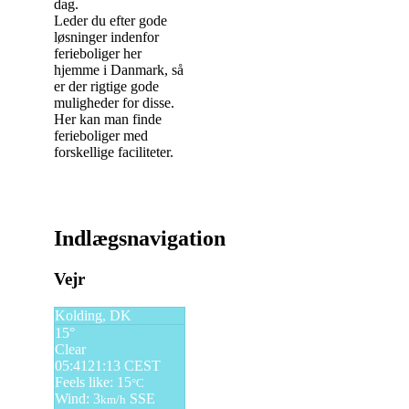
dag.
Leder du efter gode
løsninger indenfor
ferieboliger her
hjemme i Danmark, så
er der rigtige gode
muligheder for disse.
Her kan man finde
ferieboliger med
forskellige faciliteter.
Indlægsnavigation
Vejr
Kolding, DK
15°
Clear
05:41
21:13 CEST
Feels like: 15
°C
Wind: 3
SSE
km/h