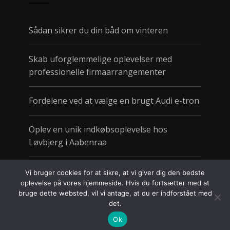
Sådan sikrer du din båd om vinteren
Skab uforglemmelige oplevelser med
professionelle firmaarrangementer
Fordelene ved at vælge en brugt Audi e-tron
Oplev en unik indkøbsoplevelse hos
Løvbjerg i Aabenraa
Sund take away gør det nemt at spise godt
Vi bruger cookies for at sikre, at vi giver dig den bedste
på farten
oplevelse på vores hjemmeside. Hvis du fortsætter med at
bruge dette websted, vil vi antage, at du er indforstået med
det.
Fordele ved nakkemassage
Ok