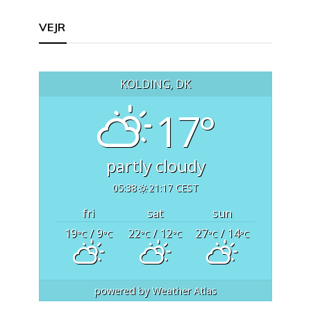
Indlægsnavigation
VEJR
KOLDING, DK
17°
partly cloudy
05:38
21:17 CEST
fri
sat
sun
19
/ 9
22
/ 12
27
/ 14
°C
°C
°C
°C
°C
°C
powered by
Weather Atlas