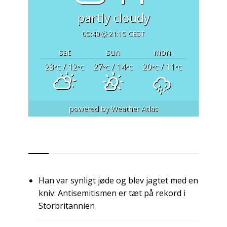
partly cloudy
05:40
21:15 CEST
sat
sun
mon
23
/ 12
27
/ 14
20
/ 11
°C
°C
°C
°C
°C
°C
powered by
Weather Atlas
RSS
Han var synligt jøde og blev jagtet med en
kniv: Antisemitismen er tæt på rekord i
Storbritannien