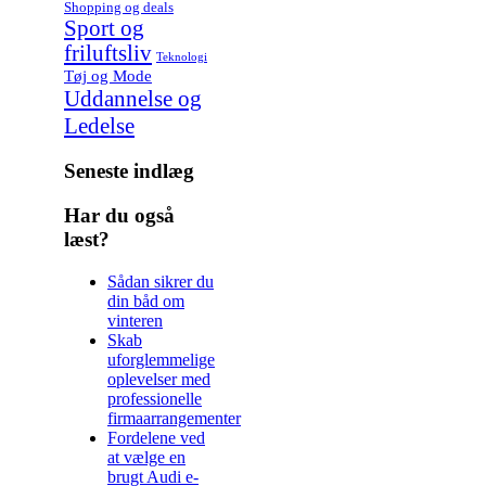
Shopping og deals
Sport og
friluftsliv
Teknologi
Tøj og Mode
Uddannelse og
Ledelse
Seneste indlæg
Har du også
læst?
Sådan sikrer du
din båd om
vinteren
Skab
uforglemmelige
oplevelser med
professionelle
firmaarrangementer
Fordelene ved
at vælge en
brugt Audi e-