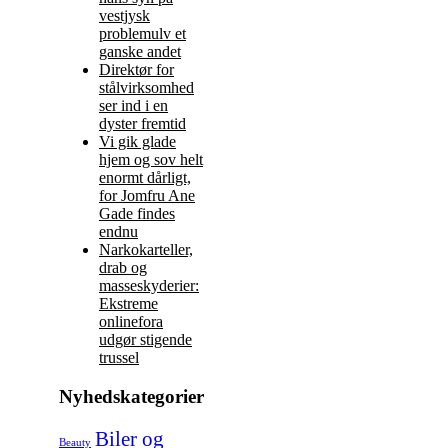
vestjysk
problemulv et
ganske andet
Direktør for
stålvirksomhed
ser ind i en
dyster fremtid
Vi gik glade
hjem og sov helt
enormt dårligt,
for Jomfru Ane
Gade findes
endnu
Narkokarteller,
drab og
masseskyderier:
Ekstreme
onlinefora
udgør stigende
trussel
Nyhedskategorier
Biler og
Beauty