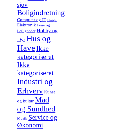
sjov
Boligindretning
Computer og IT
Design
Elektronik
Ferie og
Hobby og
Lejligheder
Hus og
Dyr
Have
Ikke
kategoriseret
Ikke
kategoriseret
Industri og
Erhverv
Kunst
Mad
og kultur
og Sundhed
Service og
Musik
Økonomi