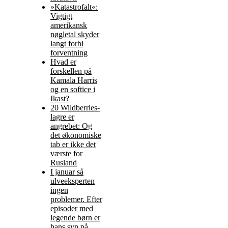
»Katastrofalt«:
Vigtigt
amerikansk
nøgletal skyder
langt forbi
forventning
Hvad er
forskellen på
Kamala Harris
og en softice i
Ikast?
20 Wildberries-
lagre er
angrebet: Og
det økonomiske
tab er ikke det
værste for
Rusland
I januar så
ulveeksperten
ingen
problemer. Efter
episoder med
legende børn er
hans syn på