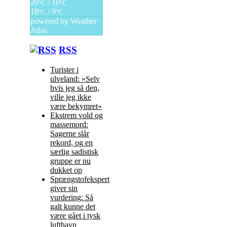
20
/ 10
°C
°C
18
/ 9
°C
°C
powered by
Weather
Atlas
RSS
Turister i
ulveland: »Selv
hvis jeg så den,
ville jeg ikke
være bekymret«
Ekstrem vold og
massemord:
Sagerne slår
rekord, og en
særlig sadistisk
gruppe er nu
dukket op
Sprængstofekspert
giver sin
vurdering: Så
galt kunne det
være gået i tysk
lufthavn