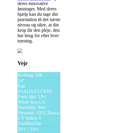
deres innovative
løsninger. Med deres
hjælp kan du tage din
præstation til det næste
niveau og sikre, at din
krop får den pleje, den
har brug for efter hver
træning.
Indlægsnavigation
Vejr
Kolding, DK
14°
Fair
05:41
21:13 CEST
Feels like: 13
°C
Wind: 6
S
km/h
Humidity: 84
%
Pressure: 1022.35
mbar
UV index: 0
Sun
Mon
Tue
26
/ 14
°C
°C