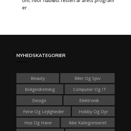
om, hvor håbløst resten af årets program
er
NYHEDSKATEGORIER
Beauty
Biler Og Sjov
Boligindretning
Computer Og IT
Design
Elektronik
Ferie Og Lejligheder
Hobby Og Dyr
Hus Og Have
Ikke Kategoriseret