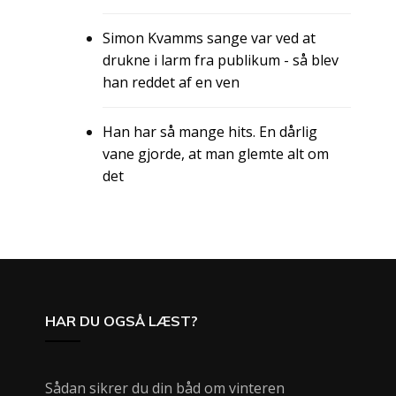
Simon Kvamms sange var ved at
drukne i larm fra publikum - så blev
han reddet af en ven
Han har så mange hits. En dårlig
vane gjorde, at man glemte alt om
det
HAR DU OGSÅ LÆST?
Sådan sikrer du din båd om vinteren