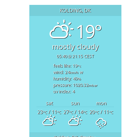
KOLDING, DK
19°
mostly cloudy
05:40
21:15 CEST
feels like: 19
°c
wind: 24
w
km/h
humidity: 49
%
pressure: 1020.32
mbar
uv index: 4
sat
sun
mon
23
/ 11
27
/ 14
20
/ 11
°C
°C
°C
°C
°C
°C