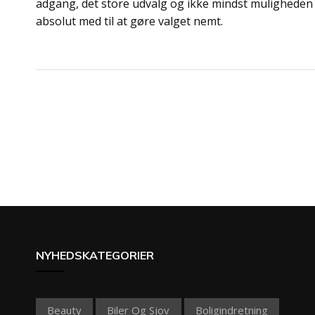
adgang, det store udvalg og ikke mindst muligheden for
absolut med til at gøre valget nemt.
Indlægsnavigation
NYHEDSKATEGORIER
Beauty
Biler Og Sjov
Boligindretning