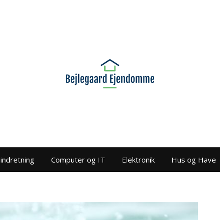
gindretning
Computer og IT
Elektronik
Hus og Have