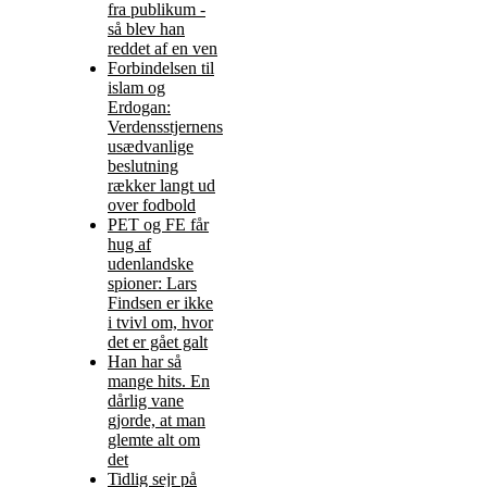
fra publikum -
så blev han
reddet af en ven
Forbindelsen til
islam og
Erdogan:
Verdensstjernens
usædvanlige
beslutning
rækker langt ud
over fodbold
PET og FE får
hug af
udenlandske
spioner: Lars
Findsen er ikke
i tvivl om, hvor
det er gået galt
Han har så
mange hits. En
dårlig vane
gjorde, at man
glemte alt om
det
Tidlig sejr på