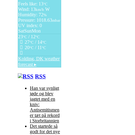
Feels like: 13
°C
Wind: 13
W
km/h
Humidity: 72
%
Pressure: 1018.63
mbar
UV index: 0
Sat
Sun
Mon
23
/ 12
°C
°C
27
/ 14
°C
°C
20
/ 11
°C
°C
Kolding, DK
weather
forecast ▸
RSS
Han var synligt
jøde og blev
jagtet med en
kniv:
Antisemitismen
er tæt på rekord
i Storbritannien
Det startede så
godt for det nye