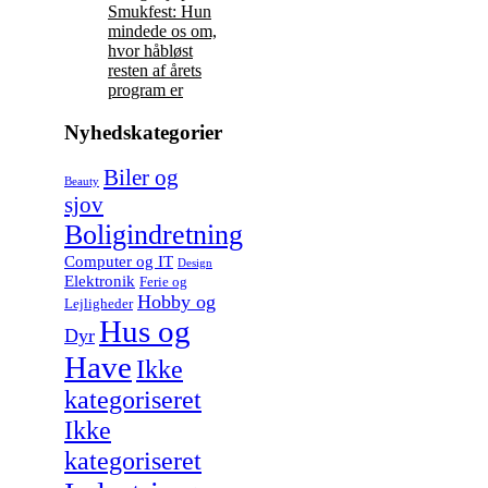
Smukfest: Hun
mindede os om,
hvor håbløst
resten af årets
program er
Nyhedskategorier
Biler og
Beauty
sjov
Boligindretning
Computer og IT
Design
Elektronik
Ferie og
Hobby og
Lejligheder
Hus og
Dyr
Have
Ikke
kategoriseret
Ikke
kategoriseret