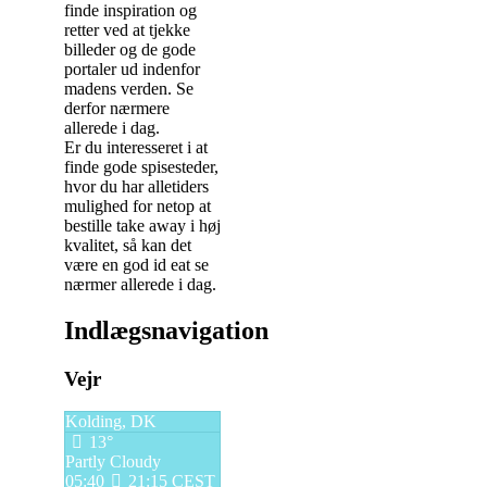
finde inspiration og
retter ved at tjekke
billeder og de gode
portaler ud indenfor
madens verden. Se
derfor nærmere
allerede i dag.
Er du interesseret i at
finde gode spisesteder,
hvor du har alletiders
mulighed for netop at
bestille take away i høj
kvalitet, så kan det
være en god id eat se
nærmer allerede i dag.
Indlægsnavigation
Vejr
Kolding, DK
13°
Partly Cloudy
05:40
21:15 CEST