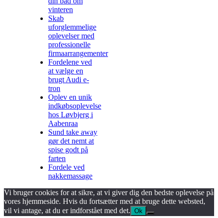
din båd om
vinteren
Skab
uforglemmelige
oplevelser med
professionelle
firmaarrangementer
Fordelene ved
at vælge en
brugt Audi e-
tron
Oplev en unik
indkøbsoplevelse
hos Løvbjerg i
Aabenraa
Sund take away
gør det nemt at
spise godt på
farten
Fordele ved
nakkemassage
Vi bruger cookies for at sikre, at vi giver dig den bedste oplevelse på
vores hjemmeside. Hvis du fortsætter med at bruge dette websted,
vil vi antage, at du er indforstået med det.
Ok