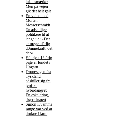
luksusmærke:
Men på vejen
gik det helt galt
En video med
Morten
Messerschmidt
får adskillige
politikere til at
lange ud: »Det
er meget dårlig
dømmekraft, det
der«
Efterlyst 15-årig
pige er fundet i
Ungarn
Dronesagen fra
Tyskland
adskiller sig fra
typiske
hybridangreb:
En eskalering,
siger ekspert
Simon Kvamms
sange var ved at
drukne i larm