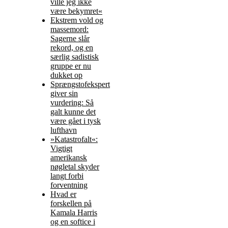
ville jeg ikke
være bekymret«
Ekstrem vold og
massemord:
Sagerne slår
rekord, og en
særlig sadistisk
gruppe er nu
dukket op
Sprængstofekspert
giver sin
vurdering: Så
galt kunne det
være gået i tysk
lufthavn
»Katastrofalt«:
Vigtigt
amerikansk
nøgletal skyder
langt forbi
forventning
Hvad er
forskellen på
Kamala Harris
og en softice i