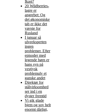
Ikast?
20 Wildberries-
lagre er
angrebet: Og
det økonomiske
tab er ikke det
værste for
Rusland
I januar så
ulveeksperten
ingen
problemer. Efter
episoder med
legende børn er
hans syn på
vestjysk
problemulv et
ganske andet
Direktør for
stålvirksomhed
ser ind i en
dyster fremtid
Vi gik glade
hjem og sov helt
enormt dårligt,