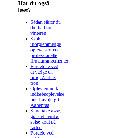
Har du også
læst?
Sådan sikrer du
din båd om
vinteren
Skab
uforglemmelige
oplevelser med
professionelle
firmaarrangementer
Fordelene ved
at vælge en
brugt Audi e-
tron
Oplev en unik
indkøbsoplevelse
hos Løvbjerg i
Aabenraa
Sund take away
gør det nemt at
spise godt på
farten
Fordele ved