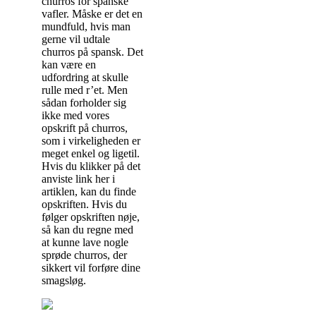
churros for spanske
vafler. Måske er det en
mundfuld, hvis man
gerne vil udtale
churros på spansk. Det
kan være en
udfordring at skulle
rulle med r’et. Men
sådan forholder sig
ikke med vores
opskrift på churros,
som i virkeligheden er
meget enkel og ligetil.
Hvis du klikker på det
anviste link her i
artiklen, kan du finde
opskriften. Hvis du
følger opskriften nøje,
så kan du regne med
at kunne lave nogle
sprøde churros, der
sikkert vil forføre dine
smagsløg.