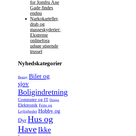
for Jomfru Ane
Gade findes
endnu
Narkokarteller,
drab og
masseskyderier:
Ekstreme
onlinefora
udgør stigende
trussel
Nyhedskategorier
Biler og
Beauty
sjov
Boligindretning
Computer og IT
Design
Elektronik
Ferie og
Hobby og
Lejligheder
Hus og
Dyr
Have
Ikke