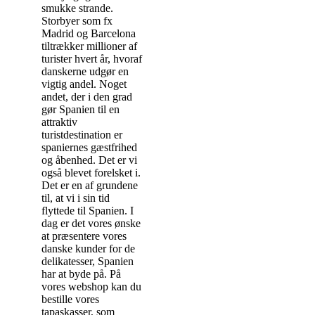
smukke strande.
Storbyer som fx
Madrid og Barcelona
tiltrækker millioner af
turister hvert år, hvoraf
danskerne udgør en
vigtig andel. Noget
andet, der i den grad
gør Spanien til en
attraktiv
turistdestination er
spaniernes gæstfrihed
og åbenhed. Det er vi
også blevet forelsket i.
Det er en af grundene
til, at vi i sin tid
flyttede til Spanien. I
dag er det vores ønske
at præsentere vores
danske kunder for de
delikatesser, Spanien
har at byde på. På
vores webshop kan du
bestille vores
tapaskasser, som