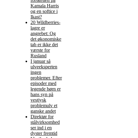
forskellen på
Kamala Harris
og en softice i
Ikast?
20 Wildberries-
lagre er
angrebet: Og
det økonomiske
tab er ikke det
værste for
Rusland
I januar så
ulveeksperten
ingen
problemer. Efter
episoder med
legende børn er
hans syn på
vestjysk
problemulv et
ganske andet
Direktør for
stålvirksomhed
ser ind i en
dyster fremtid