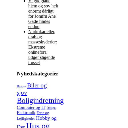
Vi gik glade
hjem og sov helt
enormt dårligt,
for Jomfru Ane
Gade findes
endnu
Narkokarteller,
drab og
masseskyderier:
Ekstreme
onlinefora
udgør stigende
trussel
Nyhedskategorier
Biler og
Beauty
sjov
Boligindretning
Computer og IT
Design
Elektronik
Ferie og
Hobby og
Lejligheder
Hus og
Dyr