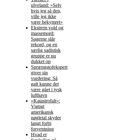
ulveland: »Selv
hvis jeg så den,
ville jeg ikke
være bekymret«
Ekstrem vold og
massemord:
Sagerne slår
rekord, og en
særlig sadistisk
gruppe er nu
dukket op
Sprængstofekspert
giver sin
vurdering: Så
galt kunne det
være gået i tysk
lufthavn
»Katastrofalt«:
Vigtigt
amerikansk
nøgletal skyder
langt forbi
forventning
Hvad er