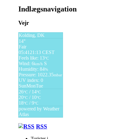
Indlægsnavigation
Vejr
Kolding, DK
14°
Fair
05:41
21:13 CEST
Feels like: 13
°C
Wind: 6
S
km/h
Humidity: 84
%
Pressure: 1022.35
mbar
UV index: 0
Sun
Mon
Tue
26
/ 14
°C
°C
20
/ 10
°C
°C
18
/ 9
°C
°C
powered by
Weather
Atlas
RSS
Turister i