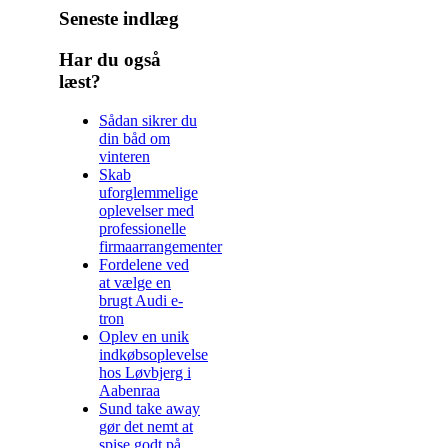
Seneste indlæg
Har du også
læst?
Sådan sikrer du
din båd om
vinteren
Skab
uforglemmelige
oplevelser med
professionelle
firmaarrangementer
Fordelene ved
at vælge en
brugt Audi e-
tron
Oplev en unik
indkøbsoplevelse
hos Løvbjerg i
Aabenraa
Sund take away
gør det nemt at
spise godt på