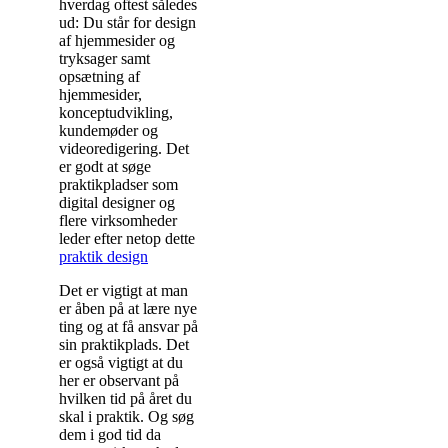
hverdag oftest således
ud: Du står for design
af hjemmesider og
tryksager samt
opsætning af
hjemmesider,
konceptudvikling,
kundemøder og
videoredigering. Det
er godt at søge
praktikpladser som
digital designer og
flere virksomheder
leder efter netop dette
praktik design
Det er vigtigt at man
er åben på at lære nye
ting og at få ansvar på
sin praktikplads. Det
er også vigtigt at du
her er observant på
hvilken tid på året du
skal i praktik. Og søg
dem i god tid da